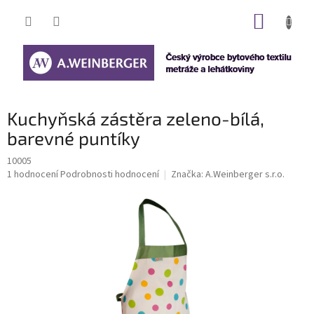
Přejít
NÁKUP
na
obsah
KOŠÍK
Kuchyňská zástěra zeleno-bílá,
barevné puntíky
10005
Průměrné
1 hodnocení
Podrobnosti hodnocení
Značka:
A.Weinberger s.r.o.
hodnocení
produktu
je
5,0
z
5
hvězdiček.