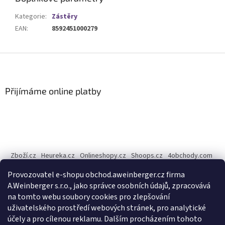
Kategorie
:
Zástěry
EAN
:
8592451000279
Z
á
p
a
Přijímáme online platby
t
í
Zboží.cz
Heureka.cz
Onlineshopy.cz
Shoops.cz
4obchody.com
AZ-Obchody.cz
Provozovatel e-shopu obchod.aweinberger.cz firma
Internetové obchody online, srovnání cen - Dobchody.cz
A.Weinberger s.r.o., jako správce osobních údajů, zpracovává
na tomto webu soubory cookies pro zlepšování
A.Weinberger
on
uživatelského prostředí webových stránek, pro analytické
účely a pro cílenou reklamu. Dalším procházením tohoto