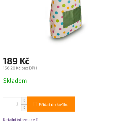
189 Kč
156,20 Kč bez DPH
Měrná
Skladem
cena:
Přidat do košíku
Detailní informace