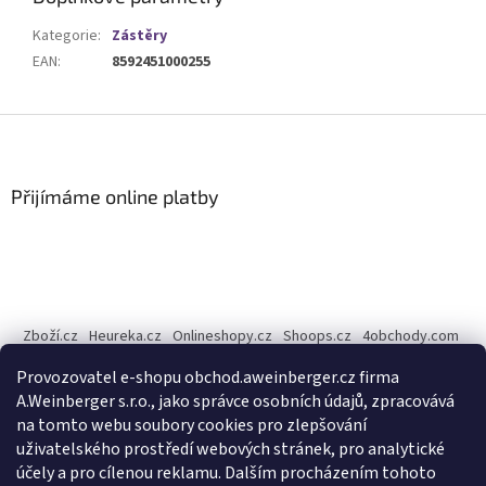
Kategorie
:
Zástěry
EAN
:
8592451000255
Z
á
p
a
Přijímáme online platby
t
í
Zboží.cz
Heureka.cz
Onlineshopy.cz
Shoops.cz
4obchody.com
AZ-Obchody.cz
Provozovatel e-shopu obchod.aweinberger.cz firma
Internetové obchody online, srovnání cen - Dobchody.cz
A.Weinberger s.r.o., jako správce osobních údajů, zpracovává
na tomto webu soubory cookies pro zlepšování
A.Weinberger
on
uživatelského prostředí webových stránek, pro analytické
účely a pro cílenou reklamu. Dalším procházením tohoto