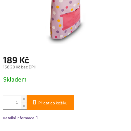
189 Kč
156,20 Kč bez DPH
Měrná
Skladem
cena:
Přidat do košíku
Detailní informace