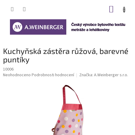
Přejít
NÁKUP
na
obsah
KOŠÍK
Kuchyňská zástěra růžová, barevné
puntíky
10006
Průměrné
Neohodnoceno
Podrobnosti hodnocení
Značka:
A.Weinberger s.r.o.
hodnocení
produktu
je
0,0
z
5
hvězdiček.