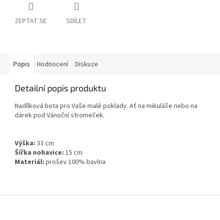
ZEPTAT SE
SDÍLET
Popis
Hodnocení
Diskuze
Detailní popis produktu
Nadílková bota pro Vaše malé poklady. Ať na mikuláše nebo na
dárek pod Vánoční stromeček.
Výška:
33 cm
Šířka nohavice:
15 cm
Materiál:
prošev 100% bavlna
Z
á