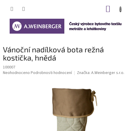
Přejít
NÁKUP
na
obsah
KOŠÍK
Vánoční nadílková bota režná
kostička, hnědá
100007
Průměrné
Neohodnoceno
Podrobnosti hodnocení
Značka:
A.Weinberger s.r.o.
hodnocení
produktu
je
0,0
z
5
hvězdiček.