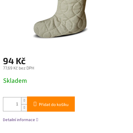
94 Kč
77,69 Kč bez DPH
Měrná
Skladem
cena:
Přidat do košíku
Detailní informace