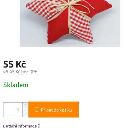
55 Kč
45,45 Kč bez DPH
Měrná
Skladem
cena:
Přidat do košíku
Detailní informace