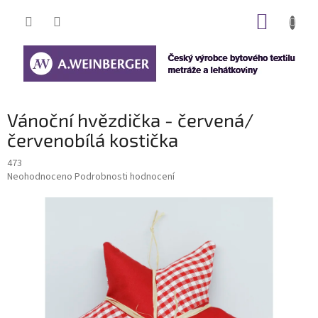
Přejít
NÁKUP
na
obsah
KOŠÍK
Vánoční hvězdička - červená/
červenobílá kostička
473
Průměrné
Neohodnoceno
Podrobnosti hodnocení
hodnocení
produktu
je
0,0
z
5
hvězdiček.