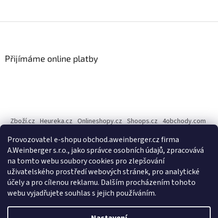
Z
á
p
a
Přijímáme online platby
t
í
Zboží.cz
Heureka.cz
Onlineshopy.cz
Shoops.cz
4obchody.com
AZ-Obchody.cz
Provozovatel e-shopu obchod.aweinberger.cz firma
Internetové obchody online, srovnání cen - Dobchody.cz
A.Weinberger s.r.o., jako správce osobních údajů, zpracovává
na tomto webu soubory cookies pro zlepšování
A.Weinberger
on
uživatelského prostředí webových stránek, pro analytické
účely a pro cílenou reklamu. Dalším procházením tohoto
webu vyjadřujete souhlas s jejich používáním.
Vytvořil Shoptet