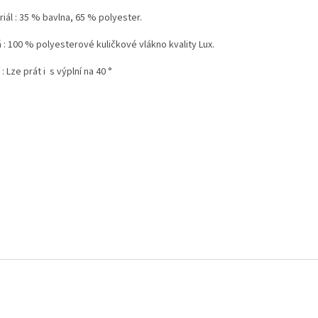
iál : 35 % bavlna, 65 % polyester.
 : 100 % polyesterové kuličkové vlákno kvality Lux.
 : Lze prát i s výplní na 40 °