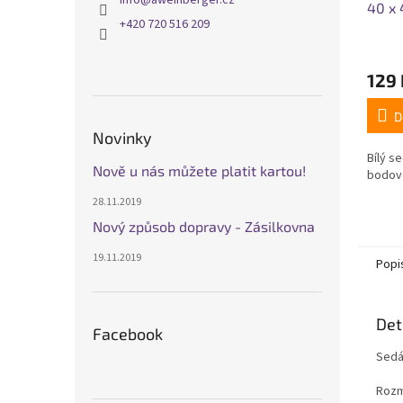
info
@
aweinberger.cz
40 x
+420 720 516 209
Průmě
hodno
129 
produ
je
5,0
D
z
Novinky
5
Bílý se
hvězdi
Nově u nás můžete platit kartou!
bodově
28.11.2019
Nový způsob dopravy - Zásilkovna
19.11.2019
Popi
Det
Facebook
Sedák
Rozm