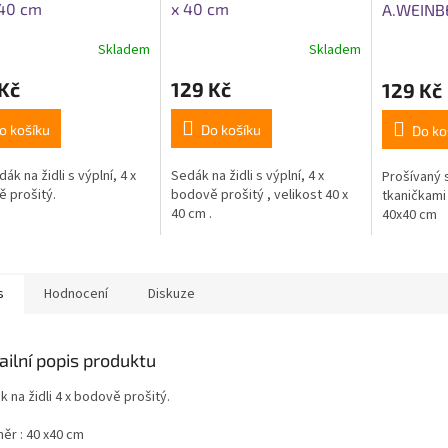
 40 cm
x 40 cm
A.WEINB
- červen
Skladem
Skladem
rné
Průměrné
cení
hodnocení
Kč
129 Kč
129 Kč
ktu
produktu
je
5,0
o košíku
Do košíku
Do ko
z
5
dák na židli s výplní, 4 x
Sedák na židli s výplní, 4 x
Prošívaný s
ček.
hvězdiček.
 prošitý.
bodově prošitý , velikost 40 x
tkaničkami
40 cm .
40x40 cm
s
Hodnocení
Diskuze
ailní popis produktu
 na židli 4 x bodově prošitý.
ěr : 40 x40 cm