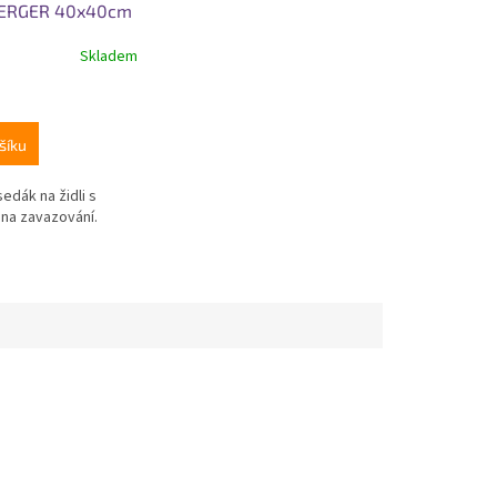
ERGER 40x40cm
ý
Skladem
šíku
edák na židli s
 na zavazování.