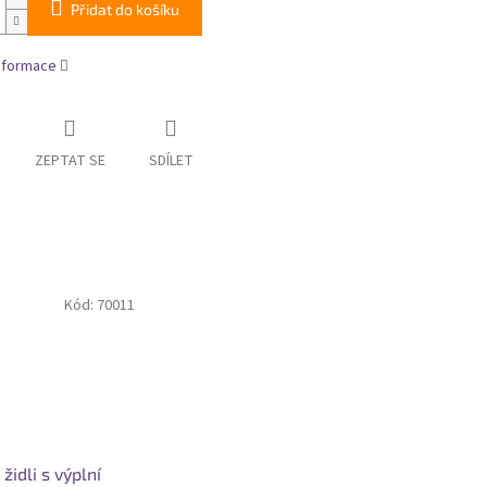
Přidat do košíku
informace
ZEPTAT SE
SDÍLET
Kód:
70011
židli s výplní