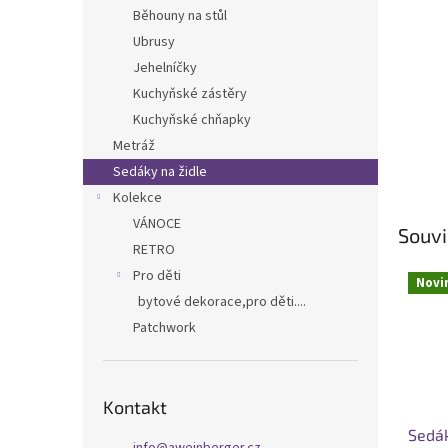
n
Běhouny na stůl
e
Ubrusy
l
Jehelníčky
Kuchyňské zástěry
Kuchyňské chňapky
Metráž
Sedáky na židle
Kolekce
VÁNOCE
Souvi
RETRO
Pro děti
Novi
bytové dekorace,pro děti....
Patchwork
Kontakt
Sedák