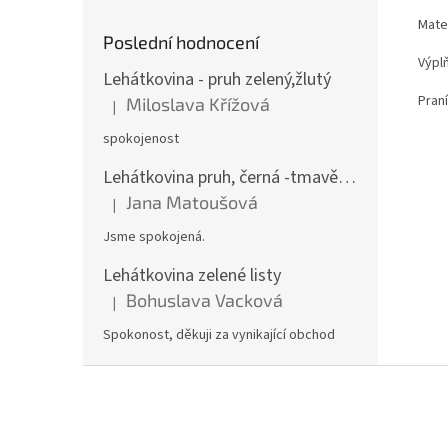
Mater
Poslední hodnocení
Výplň
Lehátkovina - pruh zelený,žlutý
Praní
Miloslava Křížová
|
Hodnocení produktu je 5 z 5 hvězdiček.
spokojenost
Lehátkovina pruh, černá -tmavě béžová šíře 45 cm
Jana Matoušová
|
Hodnocení produktu je 5 z 5 hvězdiček.
Jsme spokojená.
Lehátkovina zelené listy
Bohuslava Vacková
|
Hodnocení produktu je 5 z 5 hvězdiček.
Spokonost, děkuji za vynikající obchod
Z
á
p
a