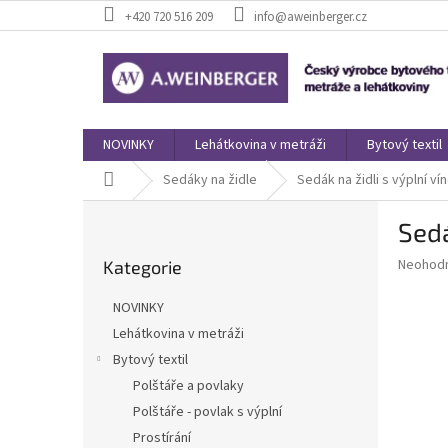
Přejít
+420 720 516 209
info@aweinberger.cz
na
obsah
NOVINKY
Lehátkovina v metráži
Bytový textil
Domů
Sedáky na židle
Sedák na židli s výplní ví
P
Sedá
o
Přeskočit
s
Průměr
Neohod
Kategorie
kategorie
t
hodnoce
r
produkt
NOVINKY
a
je
Lehátkovina v metráži
0,0
n
z
Bytový textil
n
5
í
Polštáře a povlaky
hvězdič
p
Polštáře - povlak s výplní
a
Prostírání