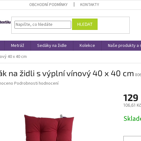
OBCHODNÍ PODMÍNKY
KONTAKTY
HLEDAT
Metráž
Sedáky na židle
Kolekce
Naše produkty a 
nový 40 x 40 cm
k na židli s výplní vínový 40 x 40 cm
80
né
noceno
Podrobnosti hodnocení
ní
129
u
106,61 K
Měrná
Skla
cena:
ek.