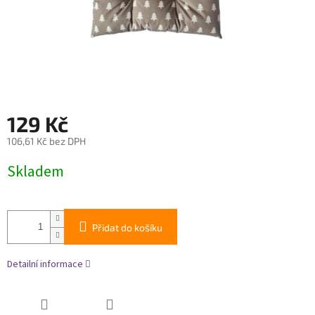
129 Kč
106,61 Kč bez DPH
Měrná
Skladem
cena:
Přidat do košíku
Detailní informace