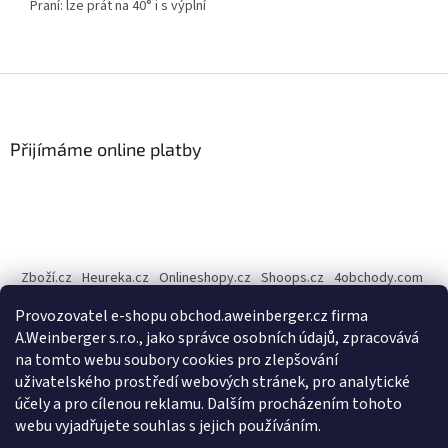
Praní: lze prát na 40° i s výplní
Z
á
p
a
Přijímáme online platby
t
í
Zboží.cz
Heureka.cz
Onlineshopy.cz
Shoops.cz
4obchody.com
AZ-Obchody.cz
Provozovatel e-shopu obchod.aweinberger.cz firma
Internetové obchody online, srovnání cen - Dobchody.cz
A.Weinberger s.r.o., jako správce osobních údajů, zpracovává
na tomto webu soubory cookies pro zlepšování
A.Weinberger
on
uživatelského prostředí webových stránek, pro analytické
účely a pro cílenou reklamu. Dalším procházením tohoto
webu vyjadřujete souhlas s jejich používáním.