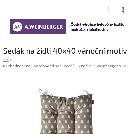
Přejít
NÁKUP
na
obsah
KOŠÍK
Sedák na židli 40x40 vánoční motiv
1154
Průměrné
Neohodnoceno
Podrobnosti hodnocení
Značka:
A.Weinberger s.r.o.
hodnocení
produktu
je
0,0
z
5
hvězdiček.