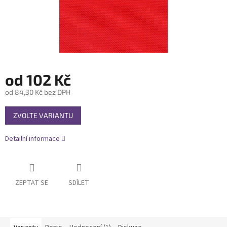
od
102 Kč
od
84,30 Kč
bez DPH
Měrná
ZVOLTE VARIANTU
cena:
Detailní informace
ZEPTAT SE
SDÍLET