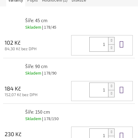
Varianty
Popis
Hodnocení (1)
Diskuze
Šíře: 45 cm
Skladem
| 178/45
Do 
102 Kč
84,30 Kč bez DPH
Šíře: 90 cm
Skladem
| 178/90
Do 
184 Kč
152,07 Kč bez DPH
Šíře: 150 cm
Skladem
| 178/150
Do 
230 Kč