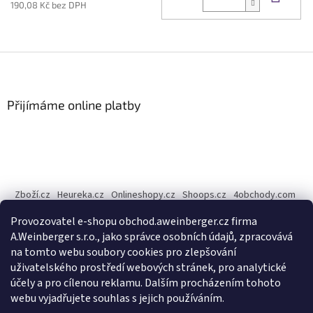
190,08 Kč bez DPH
Z
á
p
a
Přijímáme online platby
t
í
Zboží.cz
Heureka.cz
Onlineshopy.cz
Shoops.cz
4obchody.com
AZ-Obchody.cz
Provozovatel e-shopu obchod.aweinberger.cz firma
Internetové obchody online, srovnání cen - Dobchody.cz
A.Weinberger s.r.o., jako správce osobních údajů, zpracovává
na tomto webu soubory cookies pro zlepšování
A.Weinberger
on
uživatelského prostředí webových stránek, pro analytické
účely a pro cílenou reklamu. Dalším procházením tohoto
webu vyjadřujete souhlas s jejich používáním.