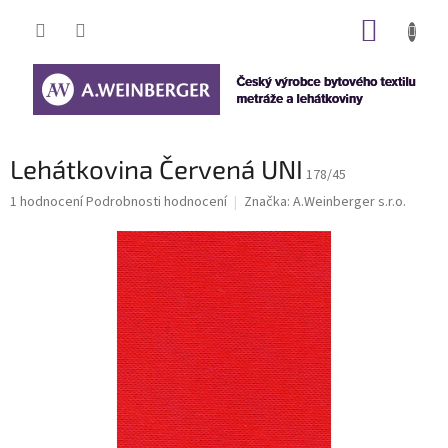
Přejít
NÁKUP
na
obsah
KOŠÍK
Lehátkovina Červená UNI
178/45
Průměrné
1 hodnocení
Podrobnosti hodnocení
Značka:
A.Weinberger s.r.o.
hodnocení
produktu
je
5,0
z
5
hvězdiček.