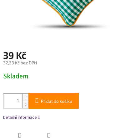
39 Kč
32,23 Kč bez DPH
Měrná
Skladem
cena:
Přidat do košíku
Detailní informace