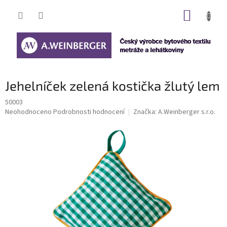
Přejít
NÁKUP
na
obsah
KOŠÍK
Jehelníček zelená kostička žlutý lem
50003
Průměrné
Neohodnoceno
Podrobnosti hodnocení
Značka:
A.Weinberger s.r.o.
hodnocení
produktu
je
0,0
z
5
hvězdiček.