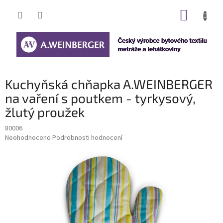
Přejít
NÁKUP
na
obsah
KOŠÍK
Kuchyňská chňapka A.WEINBERGER
na vaření s poutkem - tyrkysový,
žlutý proužek
80006
Průměrné
Neohodnoceno
Podrobnosti hodnocení
hodnocení
produktu
je
0,0
z
5
hvězdiček.