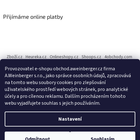
á
p
a
Přijímáme online platby
t
í
Zboží.cz
Heureka.cz
Onlineshopy.cz
Shoops.cz
4obchody.com
AZ-Obchody.cz
Provozovatel e-shopu obchod.aweinberger.cz firma
Internetové obchody online, srovnání cen - Dobchody.cz
A.Weinberger s.r.o., jako správce osobních údajů, zpracovává
na tomto webu soubory cookies pro zlepšování
A.Weinberger
on
uživatelského prostředí webových stránek, pro analytické
účely a pro cílenou reklamu. Dalším procházením tohoto
webu vyjadřujete souhlas s jejich používáním.
Vytvořil Shoptet
Nastavení
Copyright 2026
A.Weinberger - český bytový textil
. Všechna
Odmítnout
Souhlasím
práva vyhrazena.
Upravit nastavení cookies