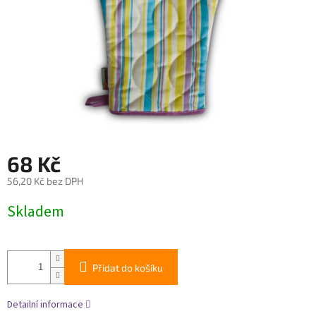
68 Kč
56,20 Kč bez DPH
Měrná
Skladem
cena:
Přidat do košíku
Detailní informace