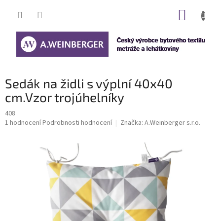
Přejít
NÁKUP
na
obsah
KOŠÍK
Sedák na židli s výplní 40x40
cm.Vzor trojúhelníky
408
Průměrné
1 hodnocení
Podrobnosti hodnocení
Značka:
A.Weinberger s.r.o.
hodnocení
produktu
je
5,0
z
5
hvězdiček.