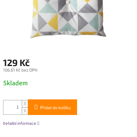
129 Kč
106,61 Kč bez DPH
Měrná
Skladem
cena:
Přidat do košíku
Detailní informace