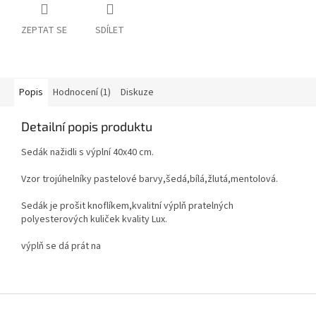
ZEPTAT SE
SDÍLET
Popis
Hodnocení (1)
Diskuze
Detailní popis produktu
Sedák nažidli s výplní 40x40 cm.
Vzor trojúhelníky pastelové barvy,šedá,bílá,žlutá,mentolová.
Sedák je prošit knoflíkem,kvalitní výplň pratelných
polyesterových kuliček kvality Lux.
výplň se dá prát na
Z