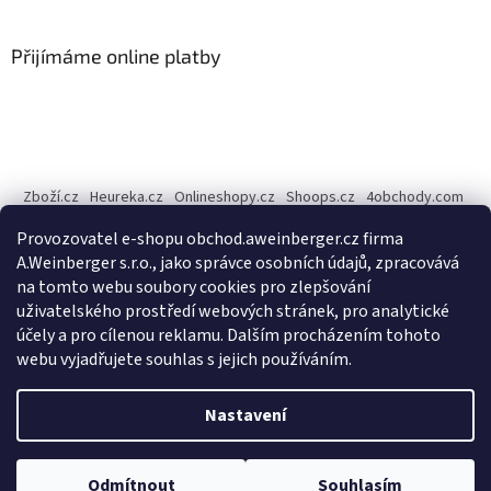
á
p
a
Přijímáme online platby
t
í
Zboží.cz
Heureka.cz
Onlineshopy.cz
Shoops.cz
4obchody.com
AZ-Obchody.cz
Provozovatel e-shopu obchod.aweinberger.cz firma
Internetové obchody online, srovnání cen - Dobchody.cz
A.Weinberger s.r.o., jako správce osobních údajů, zpracovává
na tomto webu soubory cookies pro zlepšování
A.Weinberger
on
uživatelského prostředí webových stránek, pro analytické
účely a pro cílenou reklamu. Dalším procházením tohoto
webu vyjadřujete souhlas s jejich používáním.
Vytvořil Shoptet
Nastavení
Copyright 2026
A.Weinberger - český bytový textil
. Všechna
Odmítnout
Souhlasím
práva vyhrazena.
Upravit nastavení cookies