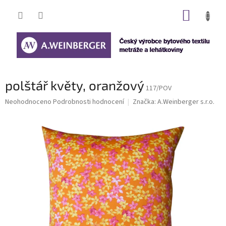
Přejít
NÁKUP
na
obsah
KOŠÍK
polštář květy, oranžový
117/POV
Průměrné
Neohodnoceno
Podrobnosti hodnocení
Značka:
A.Weinberger s.r.o.
hodnocení
produktu
je
0,0
z
5
hvězdiček.