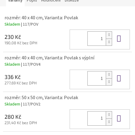
Varianty
Popis
Hodnocení
Diskuze
rozměr: 40 x 40 cm, Varianta: Povlak
Skladem
| 117/POV
Do 
230 Kč
190,08 Kč bez DPH
rozměr: 40 x 40 cm, Varianta: Povlak s výplní
Skladem
| 117/POV4
Do 
336 Kč
277,69 Kč bez DPH
rozměr: 50 x 50 cm, Varianta: Povlak
Skladem
| 117/POV2
Do 
280 Kč
231,40 Kč bez DPH