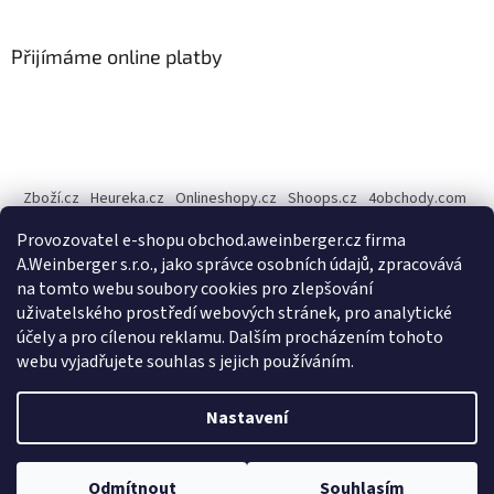
á
p
a
Přijímáme online platby
t
í
Zboží.cz
Heureka.cz
Onlineshopy.cz
Shoops.cz
4obchody.com
AZ-Obchody.cz
Provozovatel e-shopu obchod.aweinberger.cz firma
Internetové obchody online, srovnání cen - Dobchody.cz
A.Weinberger s.r.o., jako správce osobních údajů, zpracovává
na tomto webu soubory cookies pro zlepšování
A.Weinberger
on
uživatelského prostředí webových stránek, pro analytické
účely a pro cílenou reklamu. Dalším procházením tohoto
webu vyjadřujete souhlas s jejich používáním.
Vytvořil Shoptet
Nastavení
Copyright 2026
A.Weinberger - český bytový textil
. Všechna
Odmítnout
Souhlasím
práva vyhrazena.
Upravit nastavení cookies