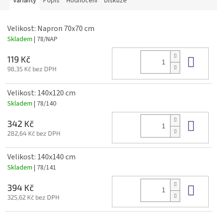
Varianty
Popis
Hodnocení
Diskuze
Velikost: Napron 70x70 cm
Skladem
| 78/NAP
Do 
119 Kč
98,35 Kč bez DPH
Velikost: 140x120 cm
Skladem
| 78/140
Do 
342 Kč
282,64 Kč bez DPH
Velikost: 140x140 cm
Skladem
| 78/141
Do 
394 Kč
325,62 Kč bez DPH