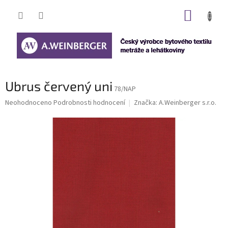
Přejít
NÁKUP
na
obsah
KOŠÍK
Ubrus červený uni
78/NAP
Průměrné
Neohodnoceno
Podrobnosti hodnocení
Značka:
A.Weinberger s.r.o.
hodnocení
produktu
je
0,0
z
5
hvězdiček.