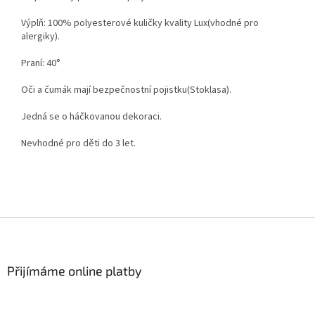
Výplň: 100% polyesterové kuličky kvality Lux(vhodné pro
alergiky).
Praní: 40°
Oči a čumák mají bezpečnostní pojistku(Stoklasa).
Jedná se o háčkovanou dekoraci.
Nevhodné pro děti do 3 let.
Z
á
p
a
Přijímáme online platby
t
í