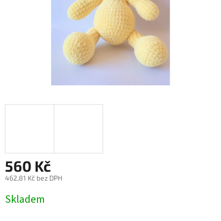
560 Kč
462,81 Kč bez DPH
Měrná
Skladem
cena: