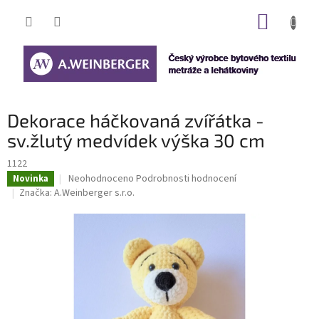
Přejít
NÁKUP
na
obsah
KOŠÍK
Dekorace háčkovaná zvířátka -
sv.žlutý medvídek výška 30 cm
1122
Průměrné
Neohodnoceno
Podrobnosti hodnocení
Novinka
hodnocení
Značka:
A.Weinberger s.r.o.
produktu
je
0,0
z
5
hvězdiček.