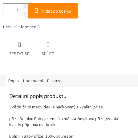
Přidat do košíku
Detailní informace
ZEPTAT SE
SDÍLET
Popis
Hodnocení
Diskuze
Detailní popis produktu
Světle žlutý medvídek je háčkovaný z kvalitní příze.
příze Dolphin Baby je jemná a měkká žinylková příze,vysoké
kvality příjemná na dotek.
Dolphin Baby příze: 100%polyester.