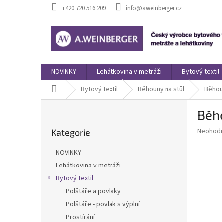
Přejít
+420 720 516 209
info@aweinberger.cz
na
obsah
NOVINKY
Lehátkovina v metráži
Bytový textil
Domů
Bytový textil
Běhouny na stůl
Běhoun
P
Běho
o
Přeskočit
s
Průměr
Neohod
Kategorie
kategorie
t
hodnoce
r
produkt
NOVINKY
a
je
Lehátkovina v metráži
0,0
n
z
Bytový textil
n
5
í
Polštáře a povlaky
hvězdič
p
Polštáře - povlak s výplní
a
Prostírání