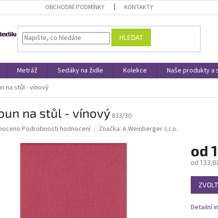
OBCHODNÍ PODMÍNKY
KONTAKTY
HLEDAT
Metráž
Sedáky na židle
Kolekce
Naše produkty a 
 na stůl - vínový
un na stůl - vínový
833/30
né
noceno
Podrobnosti hodnocení
Značka:
A.Weinberger s.r.o.
ní
od
1
u
od
133,8
Měrná
ZVOLT
cena:
ek.
Detailní 