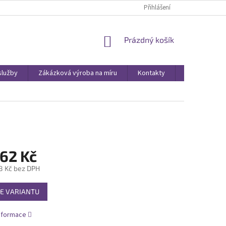
Přihlášení
NÁKUPNÍ
Prázdný košík
KOŠÍK
služby
Zákázková výroba na míru
Kontakty
Obchodní po
62 Kč
8 Kč
bez DPH
E VARIANTU
informace