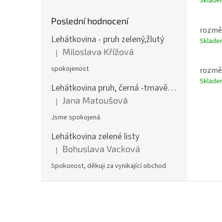
Sklad
Poslední hodnocení
rozměr
Lehátkovina - pruh zelený,žlutý
Sklad
Miloslava Křížová
|
Hodnocení produktu je 5 z 5 hvězdiček.
spokojenost
rozměr
Sklad
Lehátkovina pruh, černá -tmavě béžová šíře 45 cm
Jana Matoušová
|
Hodnocení produktu je 5 z 5 hvězdiček.
Jsme spokojená.
Lehátkovina zelené listy
Bohuslava Vacková
|
Hodnocení produktu je 5 z 5 hvězdiček.
Spokonost, děkuji za vynikající obchod
Z
á
p
a