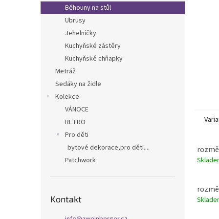
n
Běhouny na stůl
e
Ubrusy
l
Jehelníčky
Kuchyňské zástěry
Kuchyňské chňapky
Metráž
Sedáky na židle
Kolekce
VÁNOCE
Varia
RETRO
Pro děti
bytové dekorace,pro děti....
rozměr
Sklad
Patchwork
rozměr
Kontakt
Sklad