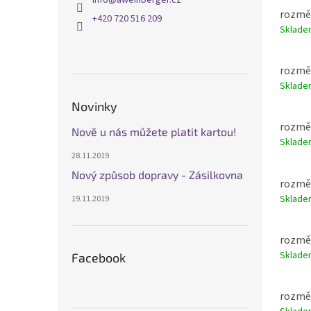
info
@
aweinberger.cz
rozměr
+420 720 516 209
Sklad
rozměr
Sklad
Novinky
rozměr
Nově u nás můžete platit kartou!
Sklad
28.11.2019
Nový způsob dopravy - Zásilkovna
rozměr
Sklad
19.11.2019
rozměr
Sklad
Facebook
rozměr