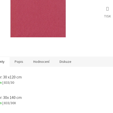
TISK
nty
Popis
Hodnocení
Diskuze
: 30 x120 cm
em
| 833/30
: 30x 140 cm
em
| 833/30X